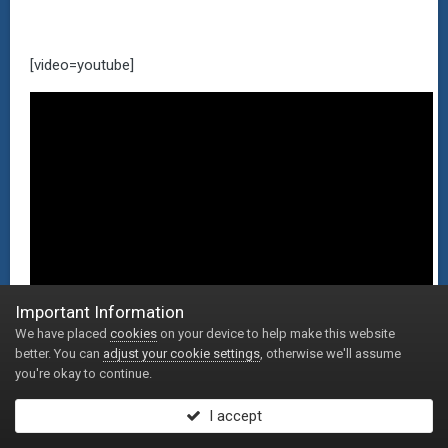
[video=youtube]
Important Information
We have placed
cookies
on your device to help make this website
better. You can
adjust your cookie settings
, otherwise we'll assume
Mój jeden z pierwszych utworków, najbardziej ukochany,
you're okay to continue.
poznany przez przypadek. :)
I accept