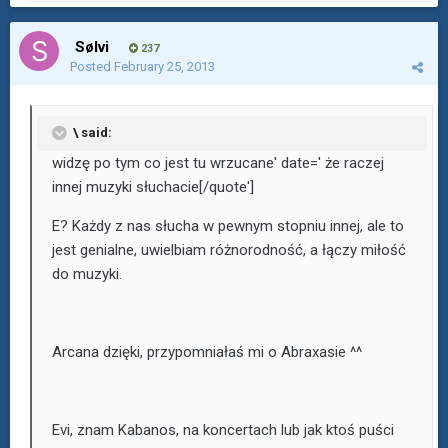
Sølvi
237
Posted
February 25, 2013
\ said:
widzę po tym co jest tu wrzucane' date=' że raczej
innej muzyki słuchacie[/quote']
E? Każdy z nas słucha w pewnym stopniu innej, ale to
jest genialne, uwielbiam różnorodność, a łączy miłość
do muzyki.
Arcana dzięki, przypomniałaś mi o Abraxasie ^^
Evi, znam Kabanos, na koncertach lub jak ktoś puści