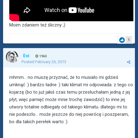
Moim zdaniem też śliczny ;)
1
Evi
1960
Posted
February 26, 2013
mhmm... no muszę przyznać, że to musiało mi gdzieś
umknąć :) bardzo ładne :) taki klimat mi odpowiada. z tego co
kojarzę (bo to już jakiś czas temu przesłuchałam jedną z jej
płyt, więc pamięć może mnie trochę zawodzić) to inne jej
utwory totalnie odbiegały od takiego klimatu. dlatego mi to
nie podeszło... może jeszcze do niej powrócę i poszperam,
bo dla takich perełek warto :)