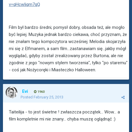
v=qHcwIiqm7qQ
Film był bardzo średni; pomysł dobry, obsada też, ale mogło
być lepiej. Muzyka jednak bardzo ciekawa, choć przyznam, że
nie znałam tego kompozytora wcześniej. Melodia skojarzyła
mi się z Elfmanem, a sam film...zastanawiam się...jakby mógł
wyglądać, gdyby został zrealizowany przez Burtona; ale nie
zgodnie z jego "nowym stylem tworzenia", tylko "po staremu"
- coś jak Nożycoręki i Miasteczko Halloween.
Evi
1960
Posted
February 25, 2013
Taiteilija - to jest świetne ! zwłaszcza początek... Wow... a
film kompletnie mi nie znany... chyba muszę oglądnąć :)