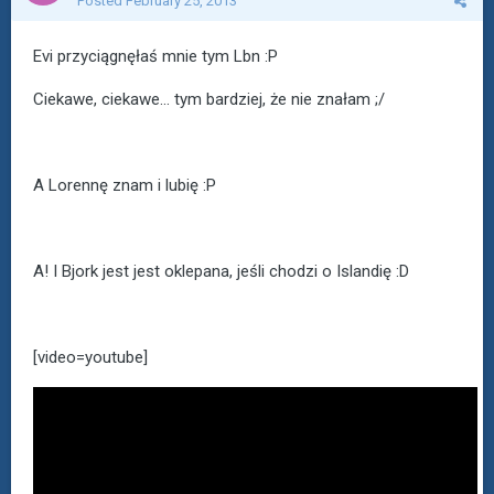
Posted
February 25, 2013
Evi przyciągnęłaś mnie tym Lbn :P
Ciekawe, ciekawe... tym bardziej, że nie znałam ;/
A Lorennę znam i lubię :P
A! I Bjork jest jest oklepana, jeśli chodzi o Islandię :D
[video=youtube]