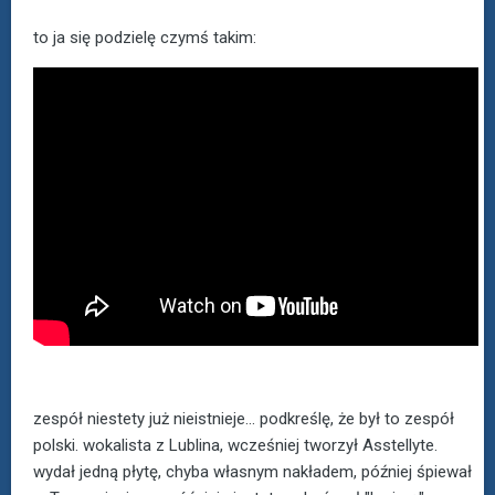
to ja się podzielę czymś takim:
zespół niestety już nieistnieje... podkreślę, że był to zespół
polski. wokalista z Lublina, wcześniej tworzył Asstellyte.
wydał jedną płytę, chyba własnym nakładem, później śpiewał