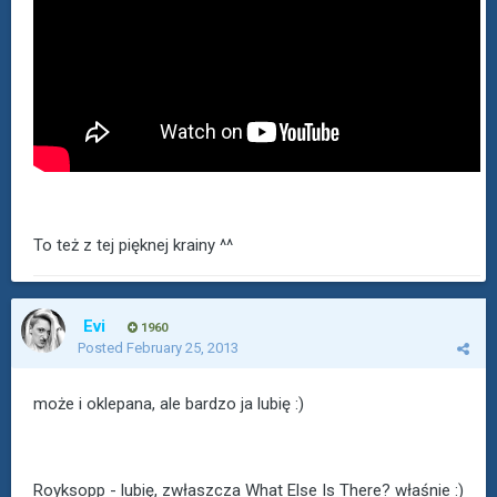
To też z tej pięknej krainy ^^
Evi
1960
Posted
February 25, 2013
może i oklepana, ale bardzo ja lubię :)
Royksopp - lubię, zwłaszcza What Else Is There? właśnie :)