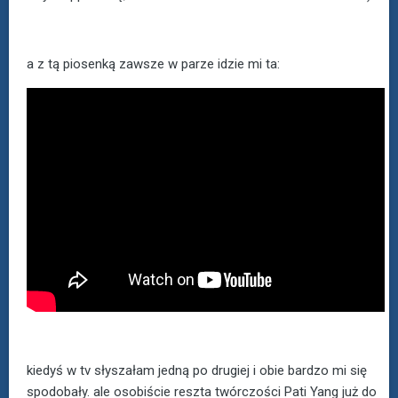
a z tą piosenką zawsze w parze idzie mi ta:
kiedyś w tv słyszałam jedną po drugiej i obie bardzo mi się
spodobały. ale osobiście reszta twórczości Pati Yang już do