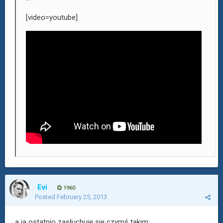
[video=youtube]
Evi
1960
Posted
February 25, 2013
a ja ostatnio zasłuchuję się czymś takim: