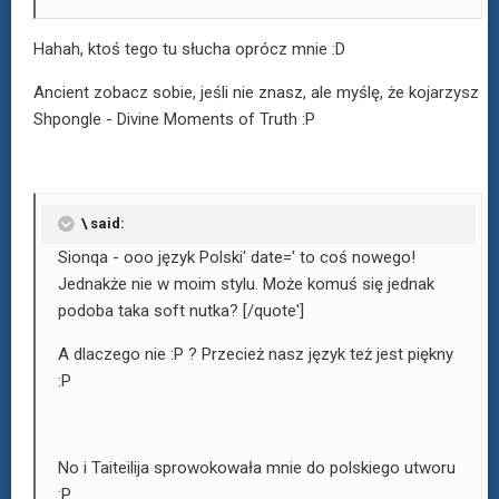
Hahah, ktoś tego tu słucha oprócz mnie :D
Ancient zobacz sobie, jeśli nie znasz, ale myślę, że kojarzysz
Shpongle - Divine Moments of Truth :P
\ said:
Sionqa - ooo język Polski' date=' to coś nowego!
Jednakże nie w moim stylu. Może komuś się jednak
podoba taka soft nutka? [/quote']
A dlaczego nie :P ? Przecież nasz język też jest piękny
:P
No i Taiteilija sprowokowała mnie do polskiego utworu
:P