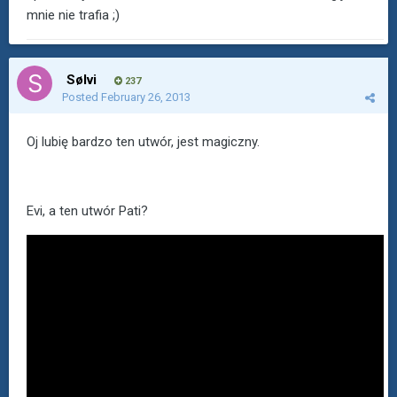
mnie nie trafia ;)
Sølvi
237
Posted
February 26, 2013
Oj lubię bardzo ten utwór, jest magiczny.
Evi, a ten utwór Pati?