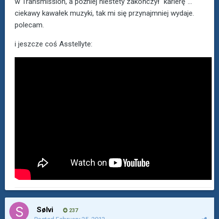
w Transmission, a później niestety zakończył "karierę"...
ciekawy kawałek muzyki, tak mi się przynajmniej wydaje.
polecam.
i jeszcze coś Asstellyte:
Sølvi
237