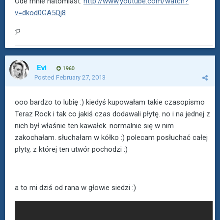
Ode mnie natomiast:
http://www.youtube.com/watch?
v=dkod0GA5Qj8
:P
Evi
1960
Posted
February 27, 2013
ooo bardzo to lubię :) kiedyś kupowałam takie czasopismo
Teraz Rock i tak co jakiś czas dodawali płytę. no i na jednej z
nich był właśnie ten kawałek. normalnie się w nim
zakochałam. słuchałam w kółko :) polecam posłuchać całej
płyty, z której ten utwór pochodzi :)
a to mi dziś od rana w głowie siedzi :)