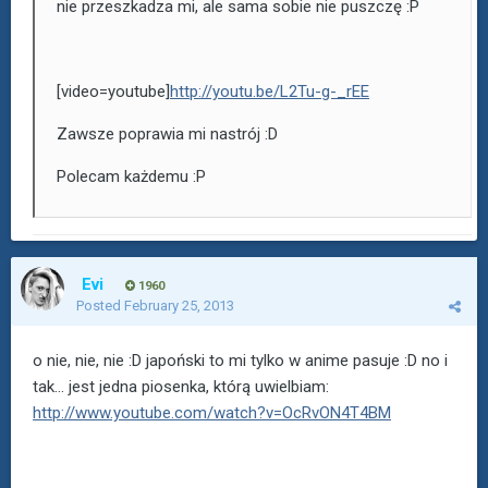
nie przeszkadza mi, ale sama sobie nie puszczę :P
[video=youtube]
http://youtu.be/L2Tu-g-_rEE
Zawsze poprawia mi nastrój :D
Polecam każdemu :P
Evi
1960
Posted
February 25, 2013
o nie, nie, nie :D japoński to mi tylko w anime pasuje :D no i
tak... jest jedna piosenka, którą uwielbiam:
http://www.youtube.com/watch?v=OcRvON4T4BM