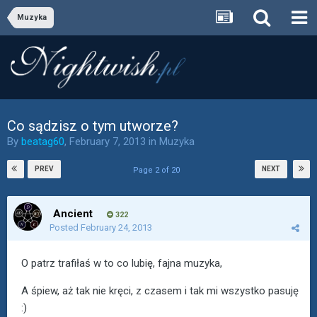
Muzyka
Co sądzisz o tym utworze?
By
beatag60
,
February 7, 2013
in
Muzyka
PREV
NEXT
Page 2 of 20
Ancient
322
Posted
February 24, 2013
O patrz trafiłaś w to co lubię, fajna muzyka,
A śpiew, aż tak nie kręci, z czasem i tak mi wszystko pasuję
:)