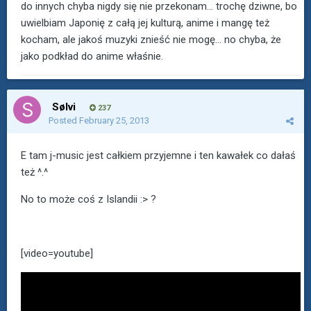
do innych chyba nigdy się nie przekonam... trochę dziwne, bo
uwielbiam Japonię z całą jej kulturą, anime i mangę też
kocham, ale jakoś muzyki znieść nie mogę... no chyba, że
jako podkład do anime właśnie.
Sølvi
237
Posted
February 25, 2013
E tam j-music jest całkiem przyjemne i ten kawałek co dałaś
też ^.^
No to może coś z Islandii :> ?
[video=youtube]