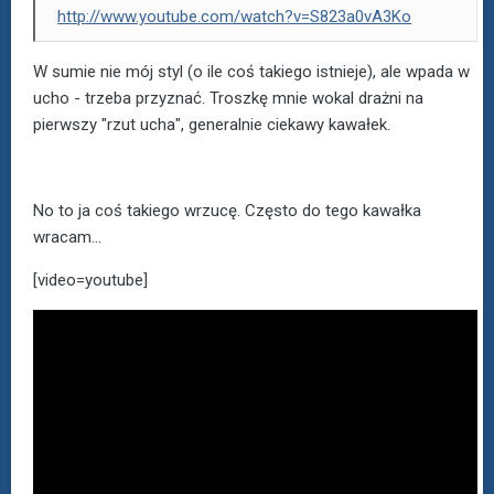
http://www.youtube.com/watch?v=S823a0vA3Ko
W sumie nie mój styl (o ile coś takiego istnieje), ale wpada w
ucho - trzeba przyznać. Troszkę mnie wokal drażni na
pierwszy "rzut ucha", generalnie ciekawy kawałek.
No to ja coś takiego wrzucę. Często do tego kawałka
wracam...
[video=youtube]