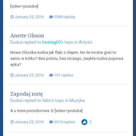
[video=youtube]
January 25, 2016
5389 replies
Anette Olsson
Duduś
replied to
beatag60
's topic in
Artyści
Nowa Olzonka nudna jak flaki z olejem. No ile można grać to
samo w kółko? Bez polotu, bez niczego, zwykła nudna popowa
epka?
January 25, 2016
191 replies
Zapodaj nutę
Duduś
replied to
Sølvi
's topic in
Muzyka
A u mnie pomidorowa :D [video=youtube]
January 25, 2016
3014 replies
2