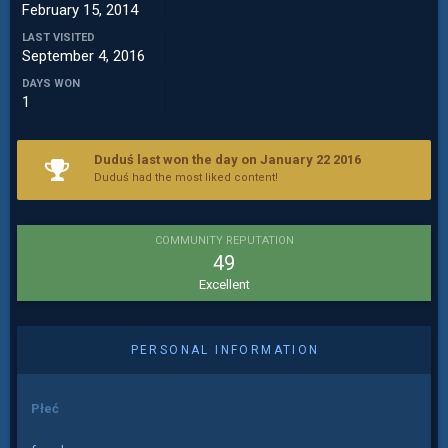
February 15, 2014
LAST VISITED
September 4, 2016
DAYS WON
1
Duduś last won the day on January 22 2016
Duduś had the most liked content!
COMMUNITY REPUTATION
49
Excellent
PERSONAL INFORMATION
Płeć