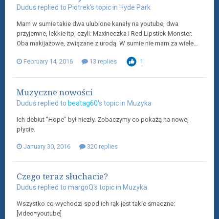
Duduś
replied to
Piotrek
's topic in
Hyde Park
Mam w sumie takie dwa ulubione kanały na youtube, dwa
przyjemne, lekkie itp, czyli: Maxineczka i Red Lipstick Monster.
Oba makijażowe, związane z urodą. W sumie nie mam za wiele...
February 14, 2016
13 replies
1
Muzyczne nowości
Duduś
replied to
beatag60
's topic in
Muzyka
Ich debiut "Hope" był niezły. Zobaczymy co pokażą na nowej
płycie.
January 30, 2016
320 replies
Czego teraz słuchacie?
Duduś
replied to
margoQ
's topic in
Muzyka
Wszystko co wychodzi spod ich rąk jest takie smaczne:
[video=youtube]