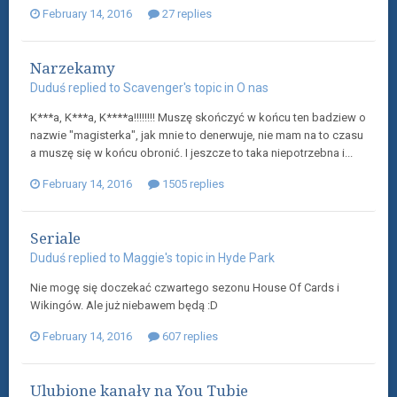
February 14, 2016
27 replies
Narzekamy
Duduś
replied to
Scavenger
's topic in
O nas
K***a, K***a, K****a!!!!!!!! Muszę skończyć w końcu ten badziew o
nazwie "magisterka", jak mnie to denerwuje, nie mam na to czasu
a muszę się w końcu obronić. I jeszcze to taka niepotrzebna i...
February 14, 2016
1505 replies
Seriale
Duduś
replied to
Maggie
's topic in
Hyde Park
Nie mogę się doczekać czwartego sezonu House Of Cards i
Wikingów. Ale już niebawem będą :D
February 14, 2016
607 replies
Ulubione kanały na You Tubie