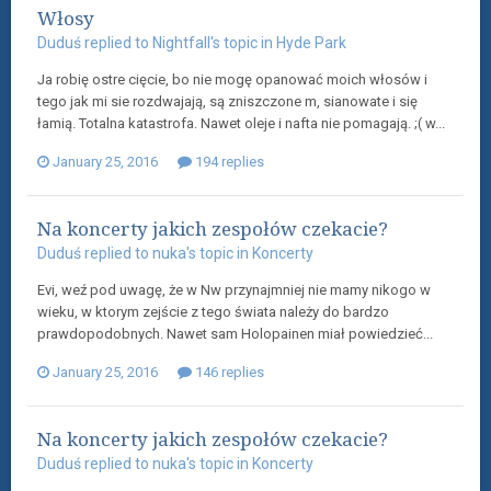
Włosy
Duduś
replied to
Nightfall
's topic in
Hyde Park
Ja robię ostre cięcie, bo nie mogę opanować moich włosów i
tego jak mi sie rozdwajają, są zniszczone m, sianowate i się
łamią. Totalna katastrofa. Nawet oleje i nafta nie pomagają. ;( w...
January 25, 2016
194 replies
Na koncerty jakich zespołów czekacie?
Duduś
replied to
nuka
's topic in
Koncerty
Evi, weź pod uwagę, że w Nw przynajmniej nie mamy nikogo w
wieku, w ktorym zejście z tego świata należy do bardzo
prawdopodobnych. Nawet sam Holopainen miał powiedzieć...
January 25, 2016
146 replies
Na koncerty jakich zespołów czekacie?
Duduś
replied to
nuka
's topic in
Koncerty