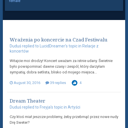
female
Wrażenia po koncercie na Czad Festiwalu
Duduś
replied to
LucidDreamer
's topic in
Relacje z
koncertów
Witajcie moi drodzy! Koncert uważam za istnie udany. Świetnie
było powspominać dawne czasy i zespól, który darzyłam
sympatią; dobra setlista, blisko od mojego miejsca...
August 30, 2016
39 replies
4
Dream Theater
Duduś
replied to
Freyja
's topic in
Artyści
Czy ktoś miał jeszcze problemy, żeby przebrnąć przez nowe nudy
Drę Sweter?