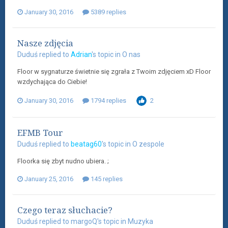
January 30, 2016
5389 replies
Nasze zdjęcia
Duduś
replied to
Adrian
's topic in
O nas
Floor w sygnaturze świetnie się zgrała z Twoim zdjęciem xD Floor
wzdychająca do Ciebie!
January 30, 2016
1794 replies
2
EFMB Tour
Duduś
replied to
beatag60
's topic in
O zespole
Floorka się zbyt nudno ubiera. ;
January 25, 2016
145 replies
Czego teraz słuchacie?
Duduś
replied to
margoQ
's topic in
Muzyka