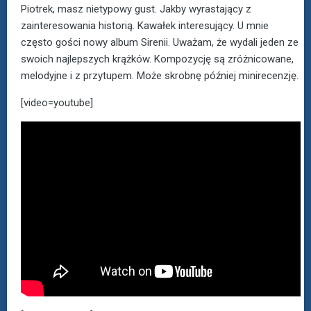
Piotrek, masz nietypowy gust. Jakby wyrastający z
zainteresowania historią. Kawałek interesujący. U mnie
często gości nowy album Sirenii. Uważam, że wydali jeden ze
swoich najlepszych krążków. Kompozycję są zróżnicowane,
melodyjne i z przytupem. Może skrobnę później minirecenzję.
[video=youtube]