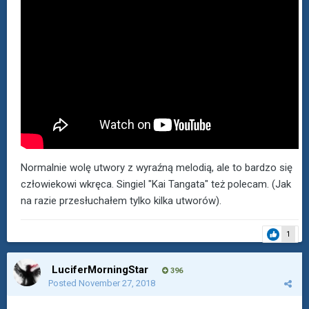
Normalnie wolę utwory z wyraźną melodią, ale to bardzo się
człowiekowi wkręca. Singiel "Kai Tangata" też polecam. (Jak
na razie przesłuchałem tylko kilka utworów).
1
LuciferMorningStar
396
Posted
November 27, 2018