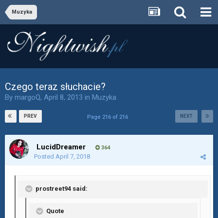
Muzyka
Czego teraz słuchacie?
By
margoQ
,
April 8, 2013
in
Muzyka
PREV
NEXT
Page 216 of 216
LucidDreamer
364
Posted
April 7, 2018
prostreet94 said:
Quote