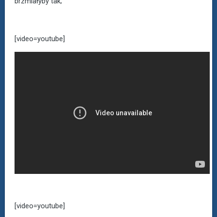
brzmiałyby tak;
[video=youtube]
[video=youtube]