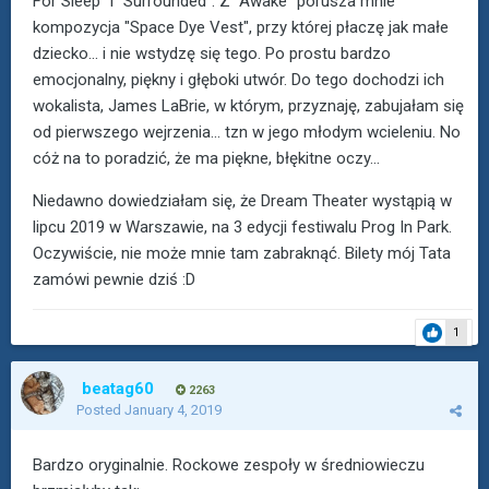
For Sleep" i "Surrounded". Z "Awake" porusza mnie
kompozycja "Space Dye Vest", przy której płaczę jak małe
dziecko... i nie wstydzę się tego. Po prostu bardzo
emocjonalny, piękny i głęboki utwór. Do tego dochodzi ich
wokalista, James LaBrie, w którym, przyznaję, zabujałam się
od pierwszego wejrzenia... tzn w jego młodym wcieleniu. No
cóż na to poradzić, że ma piękne, błękitne oczy...
Niedawno dowiedziałam się, że Dream Theater wystąpią w
lipcu 2019 w Warszawie, na 3 edycji festiwalu Prog In Park.
Oczywiście, nie może mnie tam zabraknąć. Bilety mój Tata
zamówi pewnie dziś :D
1
beatag60
2263
Posted
January 4, 2019
Bardzo oryginalnie. Rockowe zespoły w średniowieczu