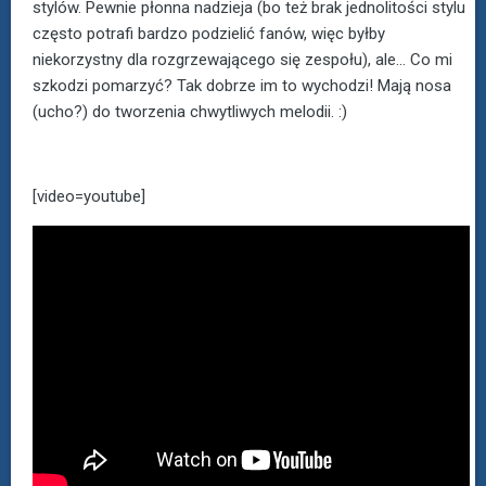
stylów. Pewnie płonna nadzieja (bo też brak jednolitości stylu
często potrafi bardzo podzielić fanów, więc byłby
niekorzystny dla rozgrzewającego się zespołu), ale... Co mi
szkodzi pomarzyć? Tak dobrze im to wychodzi! Mają nosa
(ucho?) do tworzenia chwytliwych melodii. :)
[video=youtube]