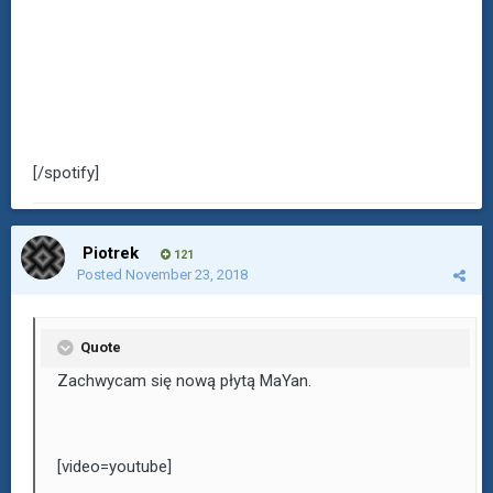
[/spotify]
Piotrek
121
Posted
November 23, 2018
Quote
Zachwycam się nową płytą MaYan.
[video=youtube]