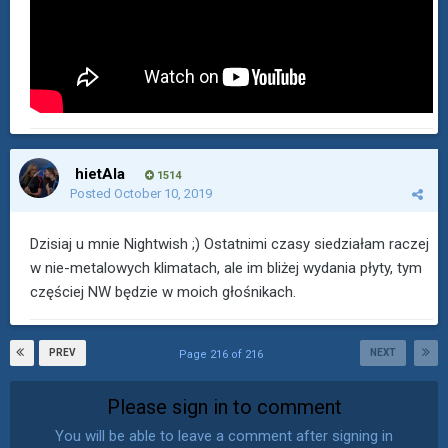
hietAla
1514
Posted
October 10, 2019
Dzisiaj u mnie Nightwish ;) Ostatnimi czasy siedziałam raczej
w nie-metalowych klimatach, ale im bliżej wydania płyty, tym
częściej NW będzie w moich głośnikach.
PREV
NEXT
Page 216 of 216
Please sign in to comment
You will be able to leave a comment after signing in