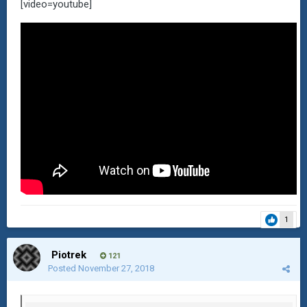
[video=youtube]
1
Piotrek
121
Posted
November 27, 2018