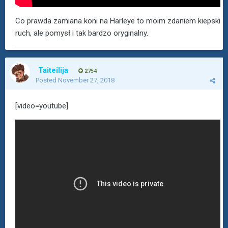
Co prawda zamiana koni na Harleye to moim zdaniem kiepski
ruch, ale pomysł i tak bardzo oryginalny.
Taiteilija
2754
Posted
November 27, 2018
[video=youtube]