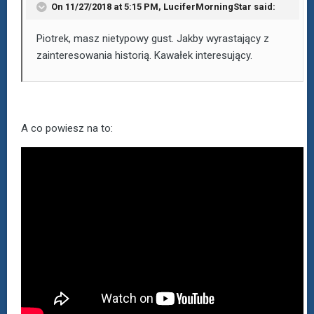
On 11/27/2018 at 5:15 PM, LuciferMorningStar said:
Piotrek, masz nietypowy gust. Jakby wyrastający z
zainteresowania historią. Kawałek interesujący.
A co powiesz na to: