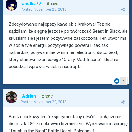
anulka79
1426
Posted
November 28, 2018
Zdecydowanie najlepszy kawałek z Krakowa! Też nie
sądziłam, że sięgnę jeszcze po twórczość Beast In Black, ale
skusiłam się i jestem pozytywnie zaskoczona. Ten utwór ma
w sobie tyle energii, pozytywnego powera i...tak, tak
najbardziej porywa mnie w nim ten electronic disco beat,
który stanowi trzon całego "Crazy, Mad, Insane". Idealnie
pobudza i wprawia w dobry nastrój :D
2
Adrian
3317
Posted
November 29, 2018
Bardzo ciekawy ten "eksperymentalny utwór" - połączenie
disco z lat 80 z rockowym brzmieniem. Wyczuwam inspirację
"Touch in the Night" Battle Beast. Polecam :)