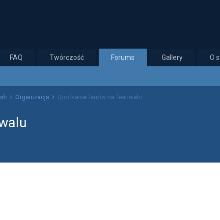
FAQ
Twórczość
Forums
Gallery
O s
ish
Organizacja
Spotkanie fanów na festiwalu
iwalu