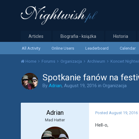
Articles
Biografia - książka
Historia
All Activity
Online Users
Leaderboard
Calendar
Home
Forums
Organizacja
Archiwum
Koncert Nightw
Spotkanie fanów na fest
By
Adrian
,
August 19, 2016
in
Organizacja
Adrian
Posted
August 19, 2016
Mad Hatter
Hell-o,