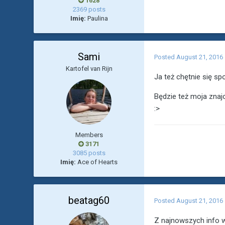
1628
2369 posts
Imię:
Paulina
Sami
Posted
August 21, 2016
Kartofel van Rijn
Ja też chętnie się sp
Będzie też moja znaj
:>
Members
3171
3085 posts
Imię:
Ace of Hearts
beatag60
Posted
August 21, 2016
Z najnowszych info w