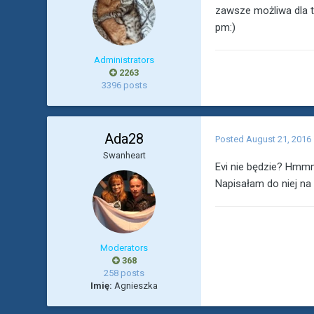
zawsze możliwa dla ty
pm:)
Administrators
2263
3396 posts
Ada28
Posted
August 21, 2016
Swanheart
Evi nie będzie? Hmmm
Napisałam do niej na 
Moderators
368
258 posts
Imię:
Agnieszka