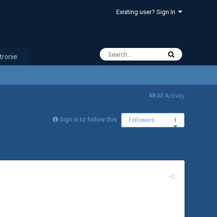
Existing user? Sign In
tronie
All Activity
Sign in to follow this
Followers
1