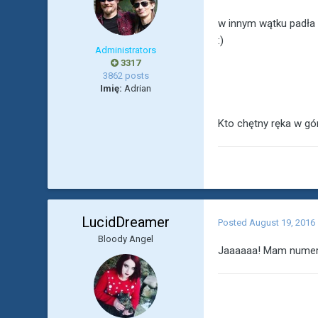
w innym wątku padła
:)
Administrators
3317
3862 posts
Imię:
Adrian
Kto chętny ręka w gó
LucidDreamer
Posted
August 19, 2016
Bloody Angel
Jaaaaaa! Mam numer 