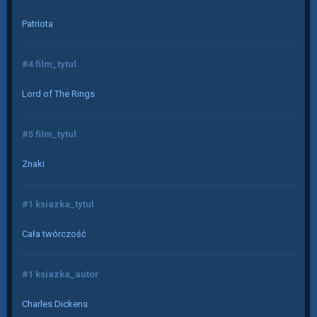
Patriota
#4 film_tytul
Lord of The Rings
#5 film_tytul
Znaki
#1 ksiazka_tytul
Cała twórczość
#1 ksiazka_autor
Charles Dickens