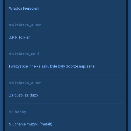
Władca Pierścieni
#4 ksiazka_autor
J.R.R Tolkien
#5 ksiazka_tytul
I wszystkie inne książki, byle były dobrze napisane
#5 ksiazka_autor
Za dużo, za dużo
#1 hobby
Słuchanie muzyki (metal!)