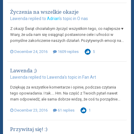
Życzenia na wszelkie okazje
Lawenda
replied to
Adrian
's topic in
O nas
Z okazji Świąt chciałabym życzyć wszystkim tego, co najlepsze ♥
Wiary, że uda nam się osiągnąć postawione cele i ufności w
pomyślne zakończenie naszych działań. Pozytywnych emocji na...
December 24, 2016
1609 replies
5
Lawenda ;)
Lawenda
replied to
Lawenda
's topic in
Fan Art
Dziękuję za wszystkie komentarze i opinie, podczas czytania
tego opowiadania. I tak.... Hm. Na część z Twoich pytań nawet
mam odpowiedź, ale sama dobrze widzę, że coś tu porządnie...
December 23, 2016
61 replies
1
Przywitaj się! :)