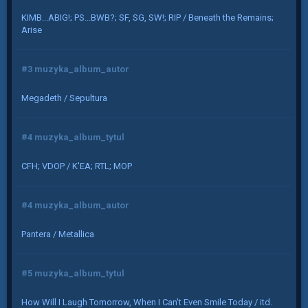
KIMB...ABIG!; PS...BWB?; SF, SG, SW!; RIP / Beneath the Remains;
Arise
#3 muzyka_album_autor
Megadeth / Sepultura
#4 muzyka_album_tytul
CFH; VDOP / K'EA; RTL; MOP
#4 muzyka_album_autor
Pantera / Metallica
#5 muzyka_album_tytul
How Will I Laugh Tomorrow, When I Can't Even Smile Today / itd.