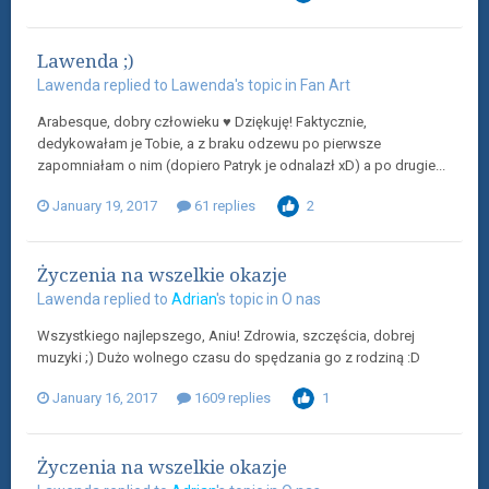
Lawenda ;)
Lawenda
replied to
Lawenda
's topic in
Fan Art
Arabesque, dobry człowieku ♥ Dziękuję! Faktycznie,
dedykowałam je Tobie, a z braku odzewu po pierwsze
zapomniałam o nim (dopiero Patryk je odnalazł xD) a po drugie...
January 19, 2017
61 replies
2
Życzenia na wszelkie okazje
Lawenda
replied to
Adrian
's topic in
O nas
Wszystkiego najlepszego, Aniu! Zdrowia, szczęścia, dobrej
muzyki ;) Dużo wolnego czasu do spędzania go z rodziną :D
January 16, 2017
1609 replies
1
Życzenia na wszelkie okazje