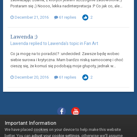
Postaram się ;) Noooo, lekka nadinterpretacja :P Co jak co, ale...
December 21, 2016
61 replies
2
Lawenda ;)
Lawenda
replied to
Lawenda
's topic in
Fan Art
Co ja mogę na to poradzić? :undecided: Zawsze będę wobec
siebie surowa i krytyczna. Mam bardzo niską samoocenę i choć
cieszę się, że komuś się podobają moje głupoty, jednak w...
December 20, 2016
61 replies
2
Important Information
Language
Theme
We have placed
cookies
on your device to help make this website
Powered by Invision Community
better. You can
adjust your cookie settings
, otherwise we'll assume