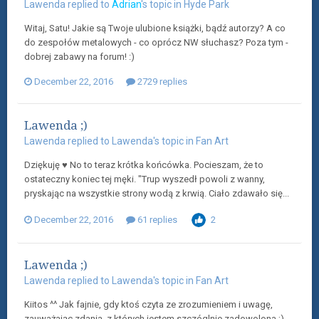
Lawenda
replied to
Adrian
's topic in
Hyde Park
Witaj, Satu! Jakie są Twoje ulubione książki, bądź autorzy? A co
do zespołów metalowych - co oprócz NW słuchasz? Poza tym -
dobrej zabawy na forum! :)
December 22, 2016
2729 replies
Lawenda ;)
Lawenda
replied to
Lawenda
's topic in
Fan Art
Dziękuję ♥ No to teraz krótka końcówka. Pocieszam, że to
ostateczny koniec tej męki. "Trup wyszedł powoli z wanny,
pryskając na wszystkie strony wodą z krwią. Ciało zdawało się...
December 22, 2016
61 replies
2
Lawenda ;)
Lawenda
replied to
Lawenda
's topic in
Fan Art
Kiitos ^^ Jak fajnie, gdy ktoś czyta ze zrozumieniem i uwagę,
zauważając zdania, z których jestem szczóglnie zadowolona ;)