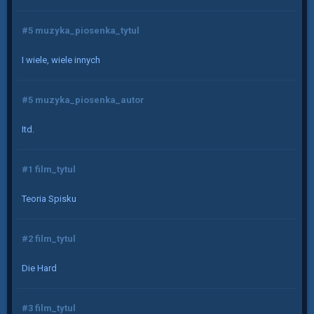
#5 muzyka_piosenka_tytul
I wiele, wiele innych
#5 muzyka_piosenka_autor
Itd.
#1 film_tytul
Teoria Spisku
#2 film_tytul
Die Hard
#3 film_tytul