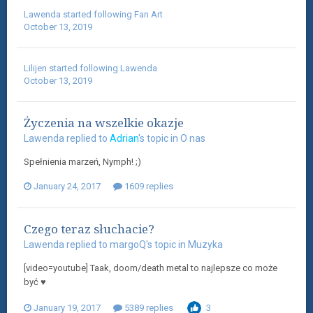
Lawenda
started following
Fan Art
October 13, 2019
Lilijen
started following
Lawenda
October 13, 2019
Życzenia na wszelkie okazje
Lawenda
replied to
Adrian
's topic in
O nas
Spełnienia marzeń, Nymph! ;)
January 24, 2017
1609 replies
Czego teraz słuchacie?
Lawenda
replied to
margoQ
's topic in
Muzyka
[video=youtube] Taak, doom/death metal to najlepsze co może
być ♥
January 19, 2017
5389 replies
3