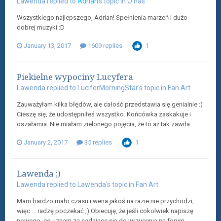
Lawenda
replied to
Adrian
's topic in
O nas
Wszystkiego najlepszego, Adrian! Spełnienia marzeń i dużo
dobrej muzyki :D
January 13, 2017
1609 replies
1
Piekielne wypociny Lucyfera
Lawenda
replied to
LuciferMorningStar
's topic in
Fan Art
Zauważyłam kilka błędów, ale całość przedstawia się genialnie :)
Cieszę się, że udostępniłeś wszystko. Końcówka zaskakuje i
oszałamia. Nie miałam zielonego pojęcia, że to aż tak zawiła...
January 2, 2017
35 replies
1
Lawenda ;)
Lawenda
replied to
Lawenda
's topic in
Fan Art
Mam bardzo mało czasu i wena jakoś na razie nie przychodzi,
więc.... radzę poczekać ;) Obiecuję, że jeśli cokolwiek napiszę
nowego, co uznam za nadające się do wrzucenia na forum...