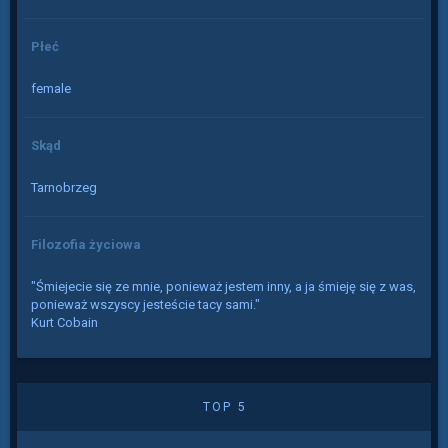
Płeć
female
Skąd
Tarnobrzeg
Filozofia życiowa
"Śmiejecie się ze mnie, ponieważ jestem inny, a ja śmieję się z was,
ponieważ wszyscy jesteście tacy sami."
Kurt Cobain
TOP 5