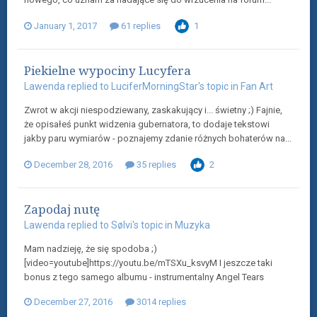
January 1, 2017
61 replies
1
Piekielne wypociny Lucyfera
Lawenda
replied to
LuciferMorningStar
's topic in
Fan Art
Zwrot w akcji niespodziewany, zaskakujący i... świetny ;) Fajnie,
że opisałeś punkt widzenia gubernatora, to dodaje tekstowi
jakby paru wymiarów - poznajemy zdanie różnych bohaterów na...
December 28, 2016
35 replies
2
Zapodaj nutę
Lawenda
replied to
Sølvi
's topic in
Muzyka
Mam nadzieję, że się spodoba ;)
[video=youtube]https://youtu.be/mTSXu_ksvyM I jeszcze taki
bonus z tego samego albumu - instrumentalny Angel Tears
December 27, 2016
3014 replies