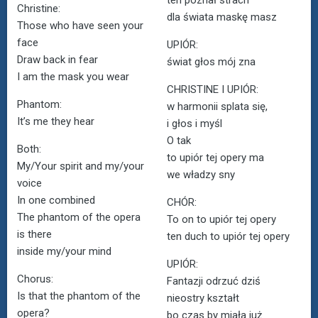
ten poznał strach
Christine:
dla świata maskę masz
Those who have seen your
face
UPIÓR:
Draw back in fear
świat głos mój zna
I am the mask you wear
CHRISTINE I UPIÓR:
Phantom:
w harmonii splata się,
It’s me they hear
i głos i myśl
O tak
Both:
to upiór tej opery ma
My/Your spirit and my/your
we władzy sny
voice
In one combined
CHÓR:
The phantom of the opera
To on to upiór tej opery
is there
ten duch to upiór tej opery
inside my/your mind
UPIÓR:
Chorus:
Fantazji odrzuć dziś
Is that the phantom of the
nieostry kształt
opera?
bo czas by miała już