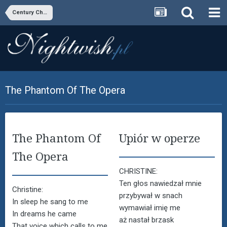
Century Child
The Phantom Of The Opera
The Phantom Of
Upiór w operze
The Opera
CHRISTINE:
Ten głos nawiedzał mnie
Christine:
przybywał w snach
In sleep he sang to me
wymawiał imię me
In dreams he came
aż nastał brzask
That voice which calls to me