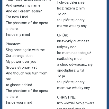
I chyba dalej śnię
And speaks my name
lecz razem z nim
And do I dream again?
To on
For now I find
to upiór tej opery
The phantom of the opera
ma we władzy sny
is there,
Inside my mind
UPIÓR:
niezwykły duet nasz
Phantom:
usłyszy noc
Sing once again with me
bo mam nad tobą już
Our strange duet
nadludzką moc
My power over you
a choć odwracasz się
Grows stronger yet
spoglądasz w tył
And though you turn from
To ja
me
to upiór tej opery
to glance behind
mam we władzy sny
The phantom of the opera
is there
CHRISTINE:
Inside your mind
Kto widział twoją twarz