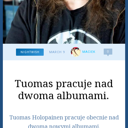
0
MACIEK
MARCH 9
NIGHTWISH
Tuomas pracuje nad
dwoma albumami.
Tuomas Holopainen pracuje obecnie nad
dwoma nowymi albumami.